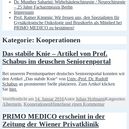
Dr. Munther Sabarini: Wirbelsäulenchirurgie / Neurochirurgie
– 25 Jahre Facharztpraxis Berlin
Impressum
Prof. Rainer Kimmig: Wir freuen uns, den Spezialisten für
Gynäkologische Onkologie und Brustkrebs als Mitglied bei
PRIMO MEDICO zu bestätigen!
Kategorie: Kooperationen
Das stabile Knie – Artikel von Prof.
Schabus im deuschen Seniorenportal
Bei unserem Premiumpartner deutsches Seniorenportal konnten wir
den Artikel „Das stabile Knie“ von
Univ.-Prof. Dr. Rudolf
Schabus
an prominenter Stelle platzieren. Zum Artikel klicken
Sie
hier.
Veröffentlicht am
14. Januar 2016
Autor
Julian Hofmann
Katgeorien
Allgemein
,
Kooperationen
Hinterlasse einen Kommentar
PRIMO MEDICO erscheint in der
Zeitung der Wiener Privatklinik