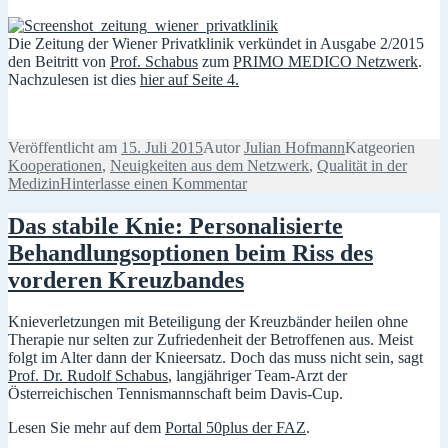
Die Zeitung der Wiener Privatklinik verkündet in Ausgabe 2/2015
den Beitritt von
Prof. Schabus
zum
PRIMO MEDICO Netzwerk
.
Nachzulesen ist dies
hier auf Seite 4.
Veröffentlicht am
15. Juli 2015
Autor
Julian Hofmann
Katgeorien
Kooperationen
,
Neuigkeiten aus dem Netzwerk
,
Qualität in der
Medizin
Hinterlasse einen Kommentar
Das stabile Knie: Personalisierte
Behandlungsoptionen beim Riss des
vorderen Kreuzbandes
Knieverletzungen mit Beteiligung der Kreuzbänder heilen ohne
Therapie nur selten zur Zufriedenheit der Betroffenen aus. Meist
folgt im Alter dann der Knieersatz. Doch das muss nicht sein, sagt
Prof. Dr. Rudolf Schabus
, langjähriger Team-Arzt der
Österreichischen Tennismannschaft beim Davis-Cup.
Lesen Sie mehr auf dem
Portal 50plus der FAZ
.