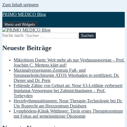
Zum Inhalt springen
PRIMO MEDICO Blog
Menü und Widgets
Suche nach:
Neueste Beiträge
Mikrobiom Darm: Weit mehr als nur Verdauungsorgan – Prof.
Joachim C. Mertens klärt auf!
Maximalversorgungs-Zentrum Fuß- und
Sprunggelenkchirurgie ATOS Wiesbaden re-zertifiziert: Dr.
Diener und Dr. Preis
Fehlende Zähne von Geburt an: Neue S3-Leitlinie verbessert
Implantat-Versorgung bei Zahnnichtanlagen – Prof.
Terheyden
Herzrhythmusstörungen: Neue Therapie-Technologie bei Dr.
Ute Ruprecht am Herzzentrum Duisburg
Lymphödem-Klinik Wittlinger: Tirols erstes Therapiezentrum
mit Fokus auf gemeinnützige Ökonomie