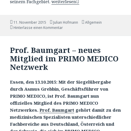
seinem Fachgebiet.
Prof. Kimmig – neues Mitglied im 
weiterlesen
Veröffentlicht
11. November 2015
Autor
Julian Hofmann
Katgeorien
Allgemein
am
Hinterlasse einen Kommentar
Prof. Baumgart – neues
Mitglied im PRIMO MEDICO
Netzwerk
Essen, den 13.10.2015: Mit der Siegelübergabe
durch Asmus Grebbin, Geschäftsführer von
PRIMO MEDICO, ist Prof. Baumgart nun
offizielles Mitglied des PRIMO MEDICO
Netzwerkes.
Prof. Baumgart
gehört damit zu den
medizinischen Spezialisten unterschiedlicher
Fachbereiche aus Deutschland, Österreich und
der Schweiz, die sich im PRIMO MEDICO