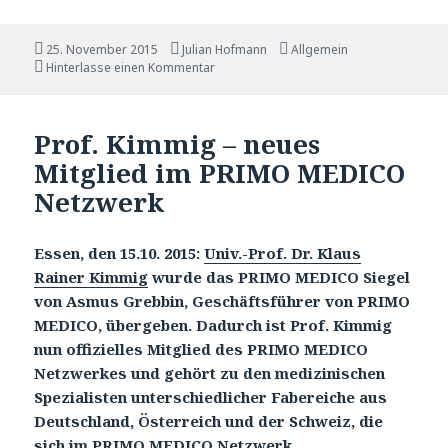
Veröffentlicht
25. November 2015
Autor
Julian Hofmann
Katgeorien
Allgemein
am
Hinterlasse einen Kommentar
Prof. Kimmig – neues
Mitglied im PRIMO MEDICO
Netzwerk
Essen, den 15.10. 2015:
Univ.-Prof. Dr. Klaus
Rainer Kimmig
wurde das PRIMO MEDICO Siegel
von Asmus Grebbin, Geschäftsführer von PRIMO
MEDICO, übergeben. Dadurch ist Prof. Kimmig
nun offizielles Mitglied des PRIMO MEDICO
Netzwerkes und gehört zu den medizinischen
Spezialisten unterschiedlicher Fabereiche aus
Deutschland, Österreich und der Schweiz, die
sich im PRIMO MEDICO Netzwerk