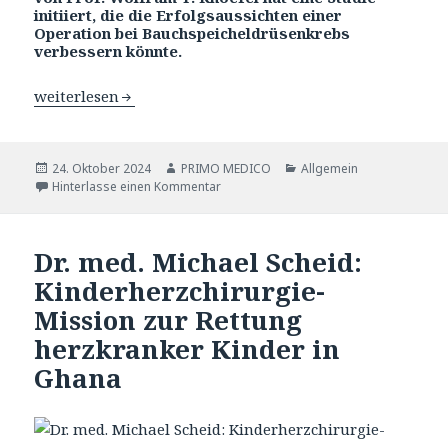
initiiert, die die Erfolgsaussichten einer
Operation bei Bauchspeicheldrüsenkrebs
verbessern könnte.
Univ.- Prof. Wolfram T. Knoefel – Pankreaskopf-Karzino
weiterlesen
Veröffentlicht
24. Oktober 2024
Autor
PRIMO MEDICO
Katgeorien
Allgemein
am
Hinterlasse einen Kommentar
Dr. med. Michael Scheid:
Kinderherzchirurgie-
Mission zur Rettung
herzkranker Kinder in
Ghana