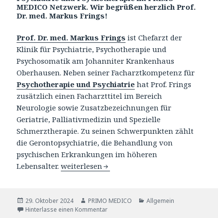
MEDICO Netzwerk. Wir begrüßen herzlich Prof.
Dr. med. Markus Frings!
Prof. Dr. med. Markus Frings
ist Chefarzt der
Klinik für Psychiatrie, Psychotherapie und
Psychosomatik am Johanniter Krankenhaus
Oberhausen. Neben seiner Facharztkompetenz für
Psychotherapie und Psychiatrie
hat Prof. Frings
zusätzlich einen Facharzttitel im Bereich
Neurologie sowie Zusatzbezeichnungen für
Geriatrie, Palliativmedizin und Spezielle
Schmerztherapie. Zu seinen Schwerpunkten zählt
die Gerontopsychiatrie, die Behandlung von
psychischen Erkrankungen im höheren
Lebensalter.
Prof. Dr. med. Markus Frings: Psychiatrie-
weiterlesen
Veröffentlicht
29. Oktober 2024
Autor
PRIMO MEDICO
Katgeorien
Allgemein
am
Hinterlasse einen Kommentar