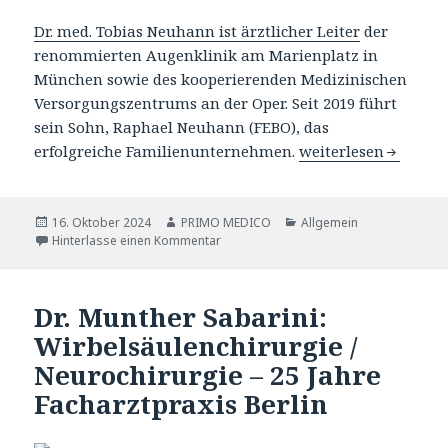
Dr. med. Tobias Neuhann ist ärztlicher Leiter
der
renommierten Augenklinik am Marienplatz in
München sowie des kooperierenden Medizinischen
Versorgungszentrums an der Oper. Seit 2019 führt
sein Sohn, Raphael Neuhann (FEBO), das
erfolgreiche Familienunternehmen.
Ophthalmologikum® 
weiterlesen
Veröffentlicht
16. Oktober 2024
Autor
PRIMO MEDICO
Katgeorien
Allgemein
am
Hinterlasse einen Kommentar
Dr. Munther Sabarini:
Wirbelsäulenchirurgie /
Neurochirurgie – 25 Jahre
Facharztpraxis Berlin