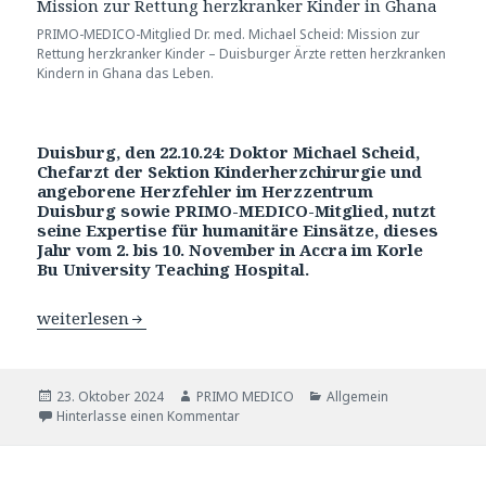
PRIMO-MEDICO-Mitglied Dr. med. Michael Scheid: Mission zur
Rettung herzkranker Kinder – Duisburger Ärzte retten herzkranken
Kindern in Ghana das Leben.
Duisburg, den 22.10.24: Doktor Michael Scheid,
Chefarzt der Sektion Kinderherzchirurgie und
angeborene Herzfehler im Herzzentrum
Duisburg sowie PRIMO-MEDICO-Mitglied, nutzt
seine Expertise für humanitäre Einsätze, dieses
Jahr vom 2. bis 10. November in Accra im Korle
Bu University Teaching Hospital.
Dr. med. Michael Scheid: Kinderherzchirurgie-Mission z
weiterlesen
Veröffentlicht
23. Oktober 2024
Autor
PRIMO MEDICO
Katgeorien
Allgemein
am
Hinterlasse einen Kommentar