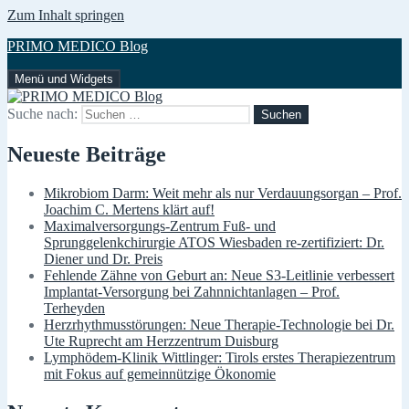
Zum Inhalt springen
PRIMO MEDICO Blog
Menü und Widgets
Suche nach:
Neueste Beiträge
Mikrobiom Darm: Weit mehr als nur Verdauungsorgan – Prof.
Joachim C. Mertens klärt auf!
Maximalversorgungs-Zentrum Fuß- und
Sprunggelenkchirurgie ATOS Wiesbaden re-zertifiziert: Dr.
Diener und Dr. Preis
Fehlende Zähne von Geburt an: Neue S3-Leitlinie verbessert
Implantat-Versorgung bei Zahnnichtanlagen – Prof.
Terheyden
Herzrhythmusstörungen: Neue Therapie-Technologie bei Dr.
Ute Ruprecht am Herzzentrum Duisburg
Lymphödem-Klinik Wittlinger: Tirols erstes Therapiezentrum
mit Fokus auf gemeinnützige Ökonomie