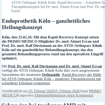
ATOS Orthoparc Klinik Köln: Rapid-Recovery – Schnellere E
Therapiekonzepten bei Dr. med. Ahmet Ercan und Prof. Dr. me
Foehr
Endoprothetik Köln – ganzheitliches
Heilungskonzept
Köln, den 25.02.26: Mit dem Rapid-Recovery-Konzept setzen
die PRIMO MEDICO Mitglieder Dr. med. Ahmet Ercan und
Prof. Dr. med. Ralf Dieckmann an der ATOS Orthoparc Klinik
Köln auf ein ganzheitliches Behandlungskonzept, das den
gesamten Behandlungsprozess rund um den operativen Eingriff
optimiert.
Mit
Prof. Dr. med. Ralf Dieckmann und Dr. med. Ahmet Ercan
verfügt die ATOS Orthoparc Klinik Köln über zwei ausgewiesene
Spezialisten der modernen
Orthopädie
.
Rapid-Recovery der Hüfte
bei ATOS Orthoparc Klinik Köln – modernes Therapiekonzept mit
schnellerer Erholung
weiterlesen
Veröffentlicht am
25. Februar 2026
25. Februar 2026
Autor
PRIMO
MEDICO
Katgeorien
Allgemein
Hinterlasse einen Kommentar