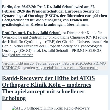
Berlin, den 26.02.26:
Prof. Dr. Jalid Sehouli wird am 27.
Februar 2026 die Präsidentschaft der European Society of
Gynaecological Oncology (ESGO), der führenden europäischen
Fachgesellschaft für die Versorgung von Frauen mit
gynäkologischen Krebserkrankungen, übernehmen.
Prof. Dr. med. Dr. h.c. Jalid Sehouli
ist Direktor der Klinik für
Gynäkologie mit Zentrum für onkologische Chirurgie (CVK) sowie
der Klinik für Gynäkologie (CBF) der Charité – Universitätsmedizin
Berlin.
Neuer Präsident der European Society of Gynaecological
Oncology (ESGO): Prof. Dr. Jalid Sehouli – PRIMO MEDICO
Mitglied
weiterlesen
Veröffentlicht am
26. Februar 2026
27. Februar 2026
Autor
PRIMO
MEDICO
Katgeorien
Allgemein
Hinterlasse einen Kommentar
Rapid-Recovery der Hüfte bei ATOS
Orthoparc Klinik Köln – modernes
Therapiekonzept mit schnellerer
Erholung