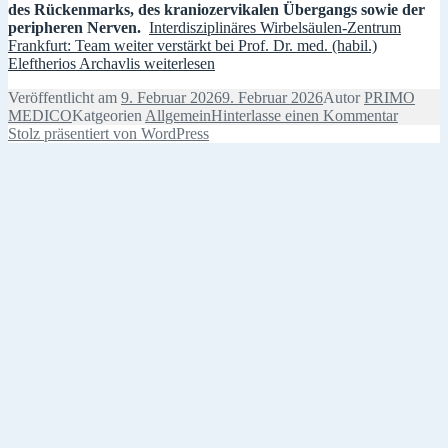
des Rückenmarks, des kraniozervikalen Übergangs sowie der
peripheren Nerven.
Interdisziplinäres Wirbelsäulen-Zentrum
Frankfurt: Team weiter verstärkt bei Prof. Dr. med. (habil.)
Eleftherios Archavlis
weiterlesen
Veröffentlicht am
9. Februar 2026
9. Februar 2026
Autor
PRIMO
MEDICO
Katgeorien
Allgemein
Hinterlasse einen Kommentar
Stolz präsentiert von WordPress