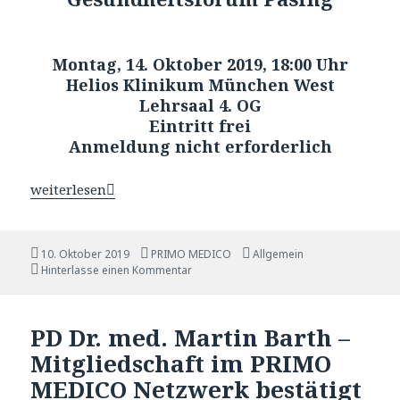
Montag, 14. Oktober 2019, 18:00 Uhr
Helios Klinikum München West
Lehrsaal 4. OG
Eintritt frei
Anmeldung nicht erforderlich
Einladung zum Gesundheitsforum: „Darmkrebs erkennen 
weiterlesen
Veröffentlicht
10. Oktober 2019
Autor
PRIMO MEDICO
Katgeorien
Allgemein
am
Hinterlasse einen Kommentar
PD Dr. med. Martin Barth –
Mitgliedschaft im PRIMO
MEDICO Netzwerk bestätigt