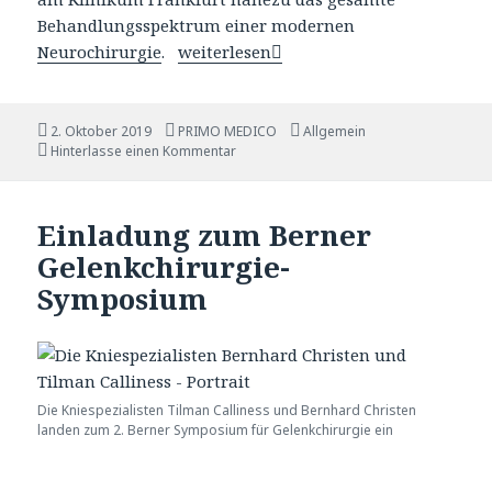
Behandlungsspektrum einer modernen
Neurochirurgie
.
PD Dr. med. Martin Barth – Mitgliedsc
weiterlesen
Veröffentlicht
2. Oktober 2019
Autor
PRIMO MEDICO
Katgeorien
Allgemein
am
Hinterlasse einen Kommentar
Einladung zum Berner
Gelenkchirurgie-
Symposium
Die Kniespezialisten Tilman Calliness und Bernhard Christen
landen zum 2. Berner Symposium für Gelenkchirurgie ein