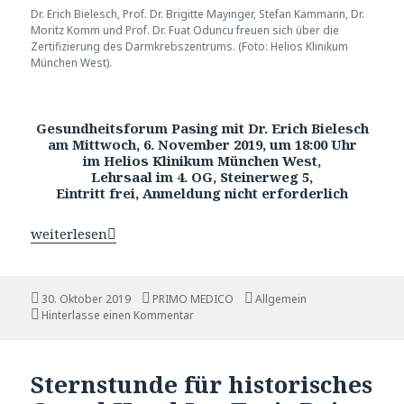
Dr. Erich Bielesch, Prof. Dr. Brigitte Mayinger, Stefan Kammann, Dr.
Moritz Komm und Prof. Dr. Fuat Oduncu freuen sich über die
Zertifizierung des Darmkrebszentrums. (Foto: Helios Klinikum
München West).
Gesundheitsforum Pasing mit Dr. Erich Bielesch
am Mittwoch, 6. November 2019, um 18:00 Uhr
im Helios Klinikum München West,
Lehrsaal im 4. OG, Steinerweg 5,
Eintritt frei, Anmeldung nicht erforderlich
Helios Klinikum München West, kürzlich zertifiziert, 
weiterlesen
Veröffentlicht
30. Oktober 2019
Autor
PRIMO MEDICO
Katgeorien
Allgemein
am
Hinterlasse einen Kommentar
Sternstunde für historisches