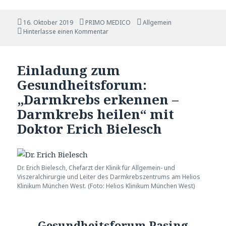
Veröffentlicht
16. Oktober 2019
Autor
PRIMO MEDICO
Katgeorien
Allgemein
am
Hinterlasse einen Kommentar
Einladung zum
Gesundheitsforum:
„Darmkrebs erkennen –
Darmkrebs heilen“ mit
Doktor Erich Bielesch
Dr. Erich Bielesch, Chefarzt der Klinik für Allgemein- und
Viszeralchirurgie und Leiter des Darmkrebszentrums am Helios
Klinikum München West. (Foto: Helios Klinikum München West)
Gesundheitsforum Pasing