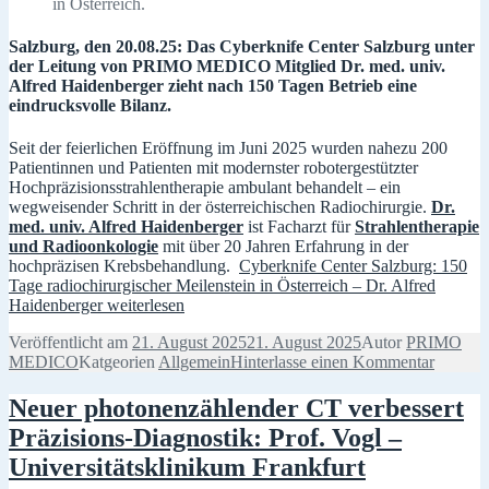
in Österreich.
Salzburg, den 20.08.25: Das Cyberknife Center Salzburg unter
der Leitung von PRIMO MEDICO Mitglied Dr. med. univ.
Alfred Haidenberger zieht nach 150 Tagen Betrieb eine
eindrucksvolle Bilanz.
Seit der feierlichen Eröffnung im Juni 2025 wurden nahezu 200
Patientinnen und Patienten mit modernster robotergestützter
Hochpräzisionsstrahlentherapie ambulant behandelt – ein
wegweisender Schritt in der österreichischen Radiochirurgie.
Dr.
med. univ. Alfred Haidenberger
ist Facharzt für
Strahlentherapie
und Radioonkologie
mit über 20 Jahren Erfahrung in der
hochpräzisen Krebsbehandlung.
Cyberknife Center Salzburg: 150
Tage radiochirurgischer Meilenstein in Österreich – Dr. Alfred
Haidenberger
weiterlesen
Veröffentlicht am
21. August 2025
21. August 2025
Autor
PRIMO
MEDICO
Katgeorien
Allgemein
Hinterlasse einen Kommentar
Neuer photonenzählender CT verbessert
Präzisions-Diagnostik: Prof. Vogl –
Universitätsklinikum Frankfurt