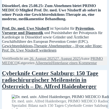
Düsseldorf, den 25.08.25: Zum Abnehmen bietet PRIMO
MEDICO Mitglied Prof. Dr. med. Uwe Nixdorff ab sofort in
seiner Praxis eine Gewichtsreduktions-Therapie an, eine
moderne, medikamentöse Behandlung.
Prof. Dr. med. Uwe Nixdorff
ist Spezialist für
Prävention,
Vorsorge und Diagnostik
und Praxisinhaber der Privatpraxis für
Kardiologie in Düsseldorf sowie Gründer und Ärztlicher
Geschäftsführer des European Prevention Center (EPC).
Gewichtsreduktions-Therapie Abnehmspritze – Hype oder Hope:
Prof. Dr. Uwe Nixdorff
weiterlesen
Veröffentlicht am
26. August 2025
27. August 2025
Autor
PRIMO
MEDICO
Katgeorien
Allgemein
Hinterlasse einen Kommentar
Cyberknife Center Salzburg: 150 Tage
radiochirurgischer Meilenstein in
Österreich – Dr. Alfred Haidenberger
Dr. med. univ. Alfred Haidenberger, PRIMO MEDICO Radioch
Spezialist: Bilanz nach 150 Tagen Cyberknife Center Salzburg –