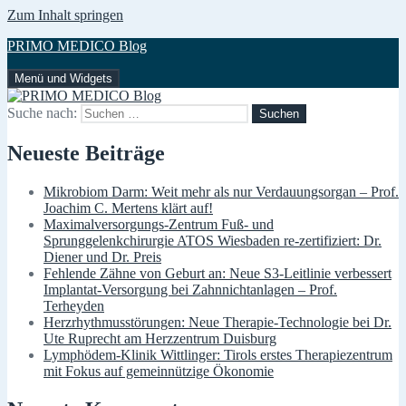
Zum Inhalt springen
PRIMO MEDICO Blog
Menü und Widgets
Suche nach:
Neueste Beiträge
Mikrobiom Darm: Weit mehr als nur Verdauungsorgan – Prof.
Joachim C. Mertens klärt auf!
Maximalversorgungs-Zentrum Fuß- und
Sprunggelenkchirurgie ATOS Wiesbaden re-zertifiziert: Dr.
Diener und Dr. Preis
Fehlende Zähne von Geburt an: Neue S3-Leitlinie verbessert
Implantat-Versorgung bei Zahnnichtanlagen – Prof.
Terheyden
Herzrhythmusstörungen: Neue Therapie-Technologie bei Dr.
Ute Ruprecht am Herzzentrum Duisburg
Lymphödem-Klinik Wittlinger: Tirols erstes Therapiezentrum
mit Fokus auf gemeinnützige Ökonomie