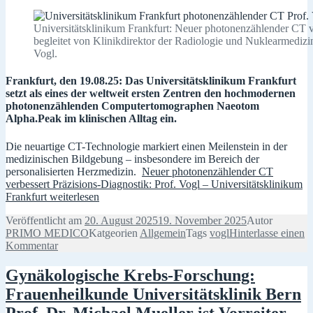
Universitätsklinikum Frankfurt: Neuer photonenzählender CT ve
begleitet von Klinikdirektor der Radiologie und Nuklearmedizi
Vogl.
Frankfurt, den 19.08.25: Das Universitätsklinikum Frankfurt
setzt als eines der weltweit ersten Zentren den hochmodernen
photonenzählenden Computertomographen Naeotom
Alpha.Peak im klinischen Alltag ein.
Die neuartige CT-Technologie markiert einen Meilenstein in der
medizinischen Bildgebung – insbesondere im Bereich der
personalisierten Herzmedizin.
Neuer photonenzählender CT
verbessert Präzisions-Diagnostik: Prof. Vogl – Universitätsklinikum
Frankfurt
weiterlesen
Veröffentlicht am
20. August 2025
19. November 2025
Autor
PRIMO MEDICO
Katgeorien
Allgemein
Tags
vogl
Hinterlasse einen
Kommentar
Gynäkologische Krebs-Forschung:
Frauenheilkunde Universitätsklinik Bern
Prof. Dr. Michael Mueller ist Vorreiter