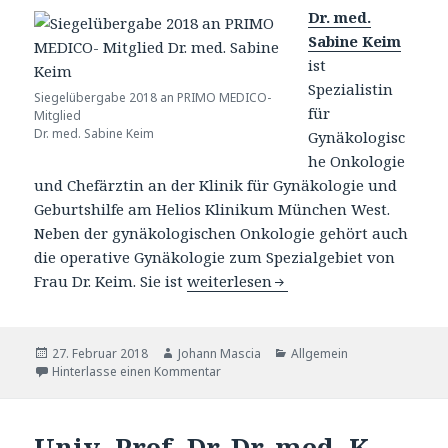
Dr. med.
Sabine Keim
ist
Spezialistin
Siegelübergabe 2018 an PRIMO MEDICO-
für
Mitglied
Dr. med. Sabine Keim
Gynäkologisc
he Onkologie
und Chefärztin an der Klinik für Gynäkologie und
Geburtshilfe am Helios Klinikum München West.
Neben der gynäkologischen Onkologie gehört auch
die operative Gynäkologie zum Spezialgebiet von
Frau Dr. Keim. Sie ist
Dr. med. Sabine Keim – Mitgliedsc
weiterlesen
Veröffentlicht
27. Februar 2018
Autor
Johann Mascia
Katgeorien
Allgemein
am
Hinterlasse einen Kommentar
Univ.-Prof. Dr. Dr. med. K.