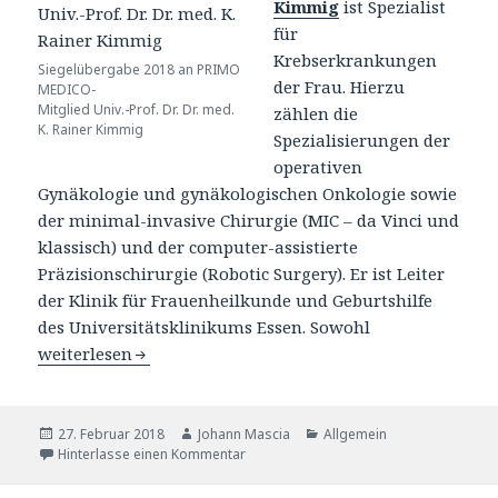
Kimmig
ist Spezialist
für
Krebserkrankungen
Siegelübergabe 2018 an PRIMO
der Frau. Hierzu
MEDICO-
Mitglied Univ.-Prof. Dr. Dr. med.
zählen die
K. Rainer Kimmig
Spezialisierungen der
operativen
Gynäkologie und gynäkologischen Onkologie sowie
der minimal-invasive Chirurgie (MIC – da Vinci und
klassisch) und der computer-assistierte
Präzisionschirurgie (Robotic Surgery). Er ist Leiter
der Klinik für Frauenheilkunde und Geburtshilfe
des Universitätsklinikums Essen. Sowohl
Univ.-Prof. Dr. Dr. med. K. Rainer Kimmig – Mitgliedsch
weiterlesen
Veröffentlicht
27. Februar 2018
Autor
Johann Mascia
Katgeorien
Allgemein
am
Hinterlasse einen Kommentar