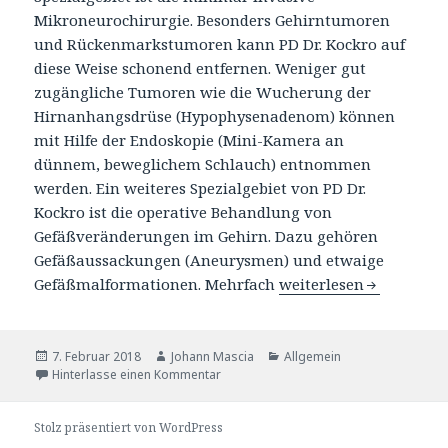
Mikroneurochirurgie. Besonders Gehirntumoren
und Rückenmarkstumoren kann PD Dr. Kockro auf
diese Weise schonend entfernen. Weniger gut
zugängliche Tumoren wie die Wucherung der
Hirnanhangsdrüse (Hypophysenadenom) können
mit Hilfe der Endoskopie (Mini-Kamera an
dünnem, beweglichem Schlauch) entnommen
werden. Ein weiteres Spezialgebiet von PD Dr.
Kockro ist die operative Behandlung von
Gefäßveränderungen im Gehirn. Dazu gehören
Gefäßaussackungen (Aneurysmen) und etwaige
Gefäßmalformationen. Mehrfach
PD Dr. med. Ralf A. Ko
weiterlesen
Veröffentlicht
7. Februar 2018
Autor
Johann Mascia
Katgeorien
Allgemein
am
Hinterlasse einen Kommentar
Stolz präsentiert von WordPress